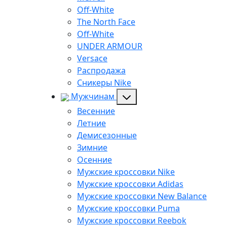
Off-White
The North Face
Off-White
UNDER ARMOUR
Versace
Распродажа
Сникеры Nike
Мужчинам
Весенние
Летние
Демисезонные
Зимние
Осенние
Мужские кроссовки Nike
Мужские кроссовки Adidas
Мужские кроссовки New Balance
Мужские кроссовки Puma
Мужские кроссовки Reebok