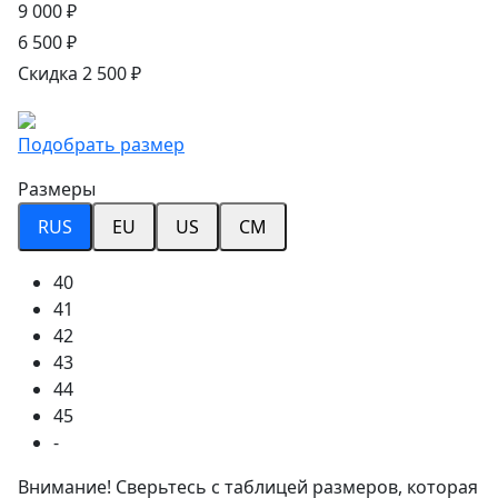
9 000 ₽
6 500 ₽
Скидка 2 500 ₽
Подобрать размер
Размеры
RUS
EU
US
CM
40
41
42
43
44
45
-
Внимание! Сверьтесь с таблицей размеров, которая